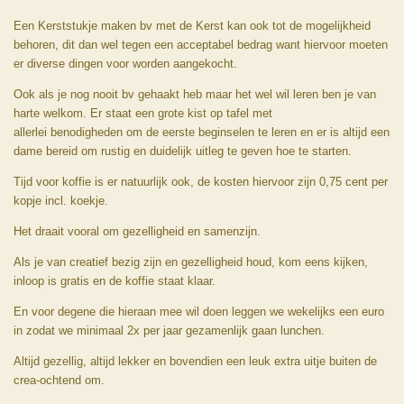
Een Kerststukje maken bv met de Kerst kan ook tot de mogelijkheid
behoren, dit dan wel tegen een acceptabel bedrag want hiervoor moeten
er diverse dingen voor worden aangekocht.
Ook als je nog nooit bv gehaakt heb maar het wel wil leren ben je van
harte welkom. Er staat een grote kist
op tafel
met
allerlei
benodigheden
om de eers
te beginselen te leren
en er is altijd een
dame bereid om rustig en duidelijk uitleg te geven hoe te starten.
Tijd voor koffie is er natuurlijk ook, de kosten hiervoor zijn 0,75 cent per
kopje
incl.
koekje.
Het draait vooral om gezelligheid en samenzijn.
Als je van creatief bezig zijn en gezelligheid houd, kom eens kijken,
inloop is
gratis en de koffie staat klaar.
En voor degene die hieraan mee wil doen leggen we wekelijks een euro
in zodat we minimaal 2x per jaar gezamenlijk gaan lunchen.
Altijd gezellig, altijd lekker en bovendien een leuk extra uitje buiten de
crea-ochtend om.